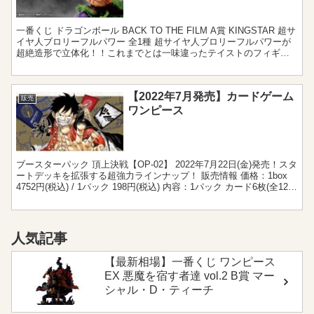
一番くじ ドラゴンボール BACK TO THE FILM A賞 KINGSTAR 超サ
イヤ人ブロリーフルパワー 全1種 超サイヤ人ブロリーフルパワーが
超絶造形で立体化！！これまでとは一味違ったテイストのフィギュ
アとなっており、細部に至るま...
【2022年7月発売】カードゲーム
販売
ワンピース
ブースターパック 頂上決戦【OP-02】 2022年7月22日(金)発売！スタ
ートデッキを拡張する超強力ラインナップ！ 販売情報 価格：1box
4752円(税込) / 1パック 198円(税込) 内容：1パック カード6枚(全121
種) ...
人気記事
【最新相場】一番くじ ワンピース
EX 悪魔を宿す者達 vol.2 B賞 マー
シャル・D・ティーチ