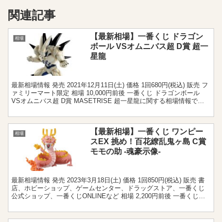
関連記事
【最新相場】一番くじ ドラゴン
相場
ボール VSオムニバス超 D賞 超一
星龍
最新相場情報 発売 2021年12月11日(土) 価格 1回680円(税込) 販売 フ
ァミリーマート限定 相場 10,000円前後 一番くじ ドラゴンボール
VSオムニバス超 D賞 MASETRISE 超一星龍に関する相場情報で
す。魔人ブウ...
【最新相場】一番くじ ワンピー
相場
スEX 挑め！百花繚乱鬼ヶ島 C賞
モモの助 -魂豪示像-
最新相場情報 発売 2023年3月18日(土) 価格 1回850円(税込) 販売 書
店、ホビーショップ、ゲームセンター、ドラッグストア、一番くじ
公式ショップ、一番くじONLINEなど 相場 2,200円前後 一番くじワ
ンピースEX 挑め！百...