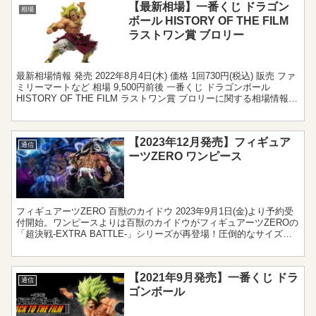
【最新相場】一番くじ ドラゴン
相場
ボール HISTORY OF THE FILM
ラストワン賞 ブロリー
最新相場情報 発売 2022年8月4日(木) 価格 1回730円(税込) 販売 ファ
ミリーマートなど 相場 9,500円前後 一番くじ ドラゴンボール
HISTORY OF THE FILM ラストワン賞 ブロリーに関する相場情報で
す。 ブ...
【2023年12月発売】フィギュア
通信
ーツZERO ワンピース
フィギュアーツZERO 百獣のカイドウ 2023年9月1日(金)より予約受
付開始。ワンピースよりは百獣のカイドウがフィギュアーツZEROの
「超決戦-EXTRA BATTLE-」シリーズが再登場！圧倒的なサイズ感
とクオリティが追求された迫力あ...
【2021年9月発売】一番くじ ドラ
通信
ゴンボール