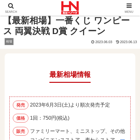
ホーム
相場
【最新相場】一番くじ ワンピース 両翼決戦 
SEARCH
MENU
【最新相場】一番くじ ワンピー
ス 両翼決戦 D賞 クイーン
相場
2023.06.03
2023.06.13
最新相場情報
2023年6月3日(土)より順次発売予定
発売
1回：750円(税込)
価格
ファミリーマート、ミニストップ、その他
販売
コンビニエンスストア、麦わらストア、
一