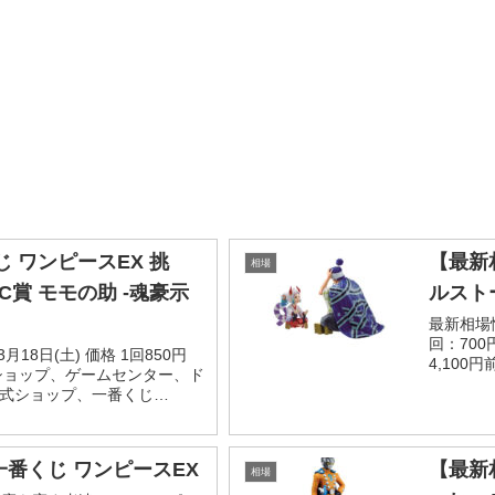
 ワンピースEX 挑
【最新
相場
C賞 モモの助 -魂豪示
ルスト
最新相場情
回：700
月18日(土) 価格 1回850円
4,10
ーショップ、ゲームセンター、ド
D賞 ヤマ
式ショップ、一番くじ
00円前後 一番くじワンピースEX
一番くじ ワンピースEX
【最新
相場