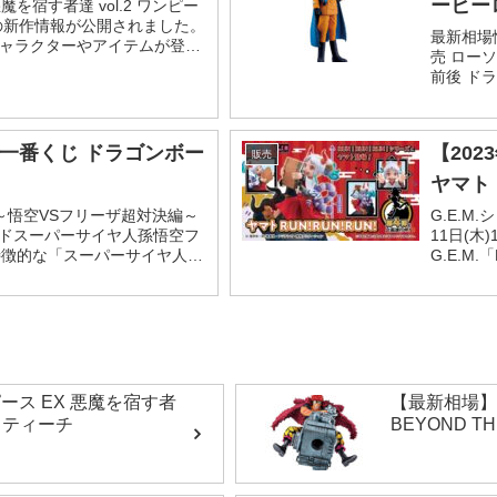
ーヒー
魔を宿す者達 vol.2 ワンピー
の新作情報が公開されました。
最新相場情
ャラクターやアイテムが登
売 ローソ
二」手掛ける魂豪示像から3
前後 ド
...
相場情報で
】一番くじ ドラゴンボー
【202
販売
ヤマト
～悟空VSフリーザ超対決編～
G.E.M.
ッドスーパーサイヤ人孫悟空フ
11日(
が特徴的な「スーパーサイヤ人ゴ
G.E.M
空」のフィギュアです。全身
「ヤマト
い...
ース EX 悪魔を宿す者
【最新相場】
D・ティーチ
BEYOND TH