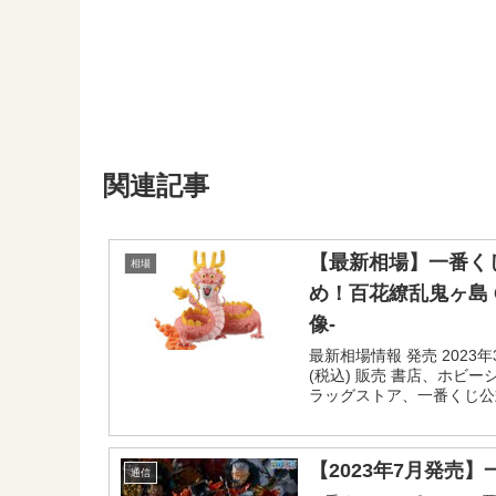
関連記事
【最新相場】一番くじ
相場
め！百花繚乱鬼ヶ島 
像-
最新相場情報 発売 2023年3
(税込) 販売 書店、ホビ
ラッグストア、一番くじ公
ONLINEなど 相場 2,2
挑め！百...
【2023年7月発売】
通信