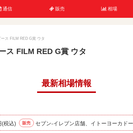
通信
販売
相場
 FILM RED G賞 ウタ
FILM RED G賞 ウタ
最新相場情報
円(税込)
販売
セブン‐イレブン店舗、イトーヨーカド