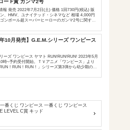
ロー F賞 ガンマ2号
報 発売 2022年7月2日(土) 価格 1回730円(税込) 販
ン、HMV、ユナイテッド・シネマなど 相場 4,000円
ラゴンボール超スーパーヒーローのガンマ2号に関する
す。 ガンマ2号フィギュアの相...
3年10月発売】G.E.M.シリーズ ワンピース
シリーズ ワンピース ヤマト RUN!RUN!RUN! 2023年5月
木)10時~予約受付開始。ＴＶアニメ「ワンピース」より
.「RUN！RUN！RUN！」シリーズ第3弾から幼少期の
」をイメージしたシーン...
一番くじ ワンピース 一番くじ ワンピース
E LEVEL C賞 キッド