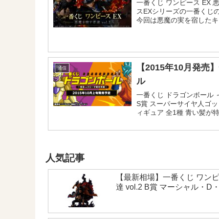
一番くじ ワンピース EX 悪
スEXシリーズの一番くじ
今回は悪魔の実を宿したキ
場。また、原型師「岩倉圭
体のフィギュアも登場します
【2015年10月発売
通信
ル
一番くじ ドラゴンボール 
S賞 スーパーサイヤ人ゴ
ィギュア 全1種 青い髪
ッドスーパーサイヤ人孫悟
に気を満たすポーズがかっこ
人気記事
【最新相場】一番くじ ワンピ
達 vol.2 B賞 マーシャル・