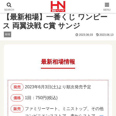
ホーム
相場
【最新相場】一番くじ ワンピース 両翼決戦 
SEARCH
MENU
【最新相場】一番くじ ワンピー
ス 両翼決戦 C賞 サンジ
相場
2023.06.03
2023.06.13
最新相場情報
2023年6月3日(土)より順次発売予定
発売
1回：750円(税込)
価格
ファミリーマート、ミニストップ、その他
販売
コンビニエンスストア、麦わらストア、
一