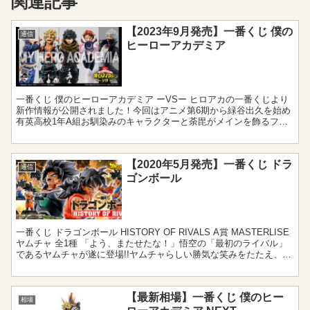
関連記事
【2023年9月発売】一番くじ 僕の
通信
ヒーローアカデミア
一番くじ 僕のヒーローアカデミア ーVSー ヒロアカの一番くじより
新作情報が公開されました！今回はアニメ第6期から緑谷出久を始め
有英高校1年A組お馴染みのキャラクターと荼毘がメインを飾るフィ
ギュアラインナップです。これまでに無い表情が造形さ...
【2020年5月発売】一番くじ ドラ
通信
ゴンボール
一番くじ ドラゴンボール HISTORY OF RIVALS A賞 MASTERLISE
ヤムチャ 全1種 「よう、またせたな！」悟空の「最初のライバル」
であるヤムチャが遂に登場!!ヤムチャらしい勝気な笑みをたたえ、サ
イヤ人編の状態で立体化...
【最新相場】一番くじ 僕のヒー
相場