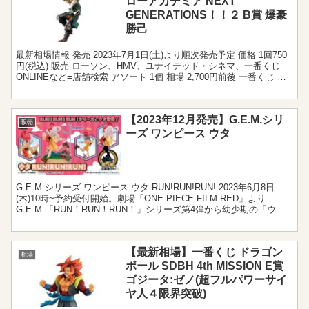
ローアカデミア NEXT
GENERATIONS！！２ B賞 爆豪
勝己
最新相場情報 発売 2023年7月1日(土)より順次発売予定 価格 1回750
円(税込) 販売 ローソン、HMV、ユナイテッド・シネマ、一番くじ
ONLINEなど=店舗検索 アソート 1個 相場 2,700円前後 一番くじ 僕
のヒーローアカデ...
【2023年12月発売】G.E.M.シリ
販売
ーズ ワンピース ウタ
G.E.M.シリーズ ワンピース ウタ RUN!RUN!RUN! 2023年6月8日
(木)10時~予約受付開始。劇場「ONE PIECE FILM RED」より
G.E.M.「RUN！RUN！RUN！」シリーズ第4弾から幼少期の「ウ
タ」をイメ...
【最新相場】一番くじ ドラゴン
相場
ボール SDBH 4th MISSION E賞
ゴジータ:ゼノ(超フルパワーサイ
ヤ人４限界突破)