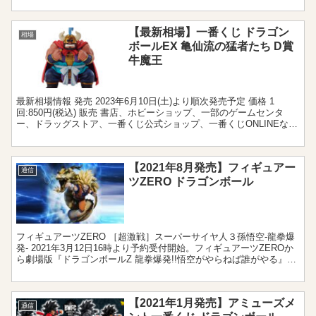
【最新相場】一番くじ ドラゴン
相場
ボールEX 亀仙流の猛者たち D賞
牛魔王
最新相場情報 発売 2023年6月10日(土)より順次発売予定 価格 1
回:850円(税込) 販売 書店、ホビーショップ、一部のゲームセンタ
ー、ドラッグストア、一番くじ公式ショップ、一番くじONLINEなど
＝店舗検索 アソート 1個 相場 ...
【2021年8月発売】フィギュアー
通信
ツZERO ドラゴンボール
フィギュアーツZERO ［超激戦］スーパーサイヤ人３孫悟空-龍拳爆
発- 2021年3月12日16時より予約受付開始。フィギュアーツZEROか
ら劇場版『ドラゴンボールZ 龍拳爆発!!悟空がやらねば誰がやる』に
登場する龍拳のシーンをイメージした...
【2021年1月発売】アミューズメ
通信