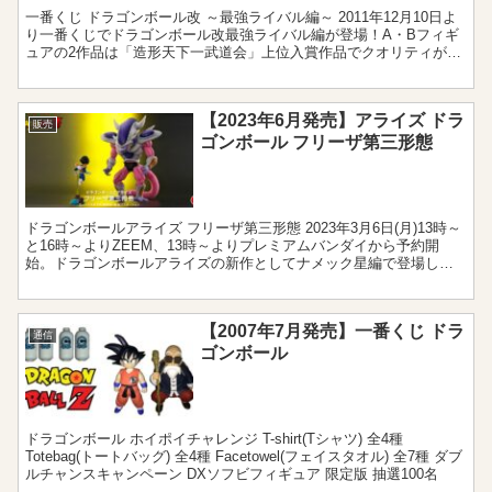
一番くじ ドラゴンボール改 ～最強ライバル編～ 2011年12月10日よ
り一番くじでドラゴンボール改最強ライバル編が登場！A・Bフィギ
ュアの2作品は「造形天下一武道会」上位入賞作品でクオリティが高
く有名造形師が手掛けています。原作名場面を切...
【2023年6月発売】アライズ ドラ
販売
ゴンボール フリーザ第三形態
ドラゴンボールアライズ フリーザ第三形態 2023年3月6日(月)13時～
と16時～よりZEEM、13時～よりプレミアムバンダイから予約開
始。ドラゴンボールアライズの新作としてナメック星編で登場した
【フリーザ第三形態】がラインナップされまし...
【2007年7月発売】一番くじ ドラ
通信
ゴンボール
ドラゴンボール ホイポイチャレンジ T-shirt(Tシャツ) 全4種
Totebag(トートバッグ) 全4種 Facetowel(フェイスタオル) 全7種 ダブ
ルチャンスキャンペーン DXソフビフィギュア 限定版 抽選100名