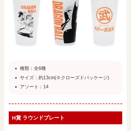
種類：全6種
サイズ：約13cm(※クローズドパッケージ)
アソート：14
H賞 ラウンドプレート