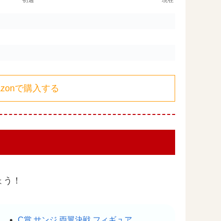
azonで購入する
ょう！
C賞 サンジ 両翼決戦 フィギュア