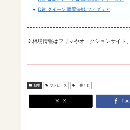
D賞 クイーン 両翼決戦 フィギュア
※相場情報はフリマやオークションサイト
相場
ワンピース
一番くじ
X
Fac