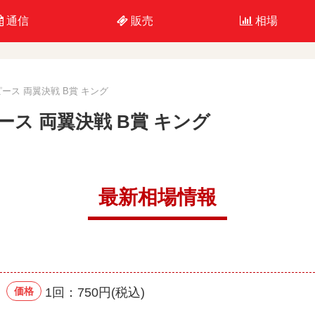
通信
販売
相場
ース 両翼決戦 B賞 キング
ス 両翼決戦 B賞 キング
最新相場情報
価格
1回：750円(税込)