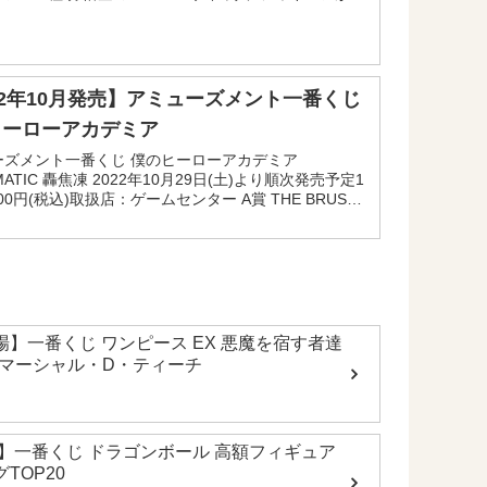
イクオリティな造形はもちろん、初めてスーパーサイ
22年10月発売】アミューズメント一番くじ
ヒーローアカデミア
ーズメント一番くじ 僕のヒーローアカデミア
MATIC 轟焦凍 2022年10月29日(土)より順次発売予定1
000円(税込)取扱店：ゲームセンター A賞 THE BRUSH
造形の細部に陰影を施し、服のシワ...
場】一番くじ ワンピース EX 悪魔を宿す者達
 B賞 マーシャル・D・ティーチ
年】一番くじ ドラゴンボール 高額フィギュア
TOP20