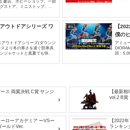
 販売 書店、ホビーショップ、一部
場！ハ
グストア、ミニストップ、デ
ヤ...
ンビニエンスストア、一番く
】アウトドアシリーズ ワ
【20
通信
僕の
ースアウトドアシリーズ(ダウンジ
アミュ
ピースより冬の寒さを凌ぐ防寒具
DIORA
ンジャケットと真夏でも快適
回：5,
シェードハットが発売されま
全1種 
報...
ース 両翼決戦 C賞 サンジ
【最新相
vol.2
ーローアカデミア ーVSー
【2022
ールドVer.
ランキング