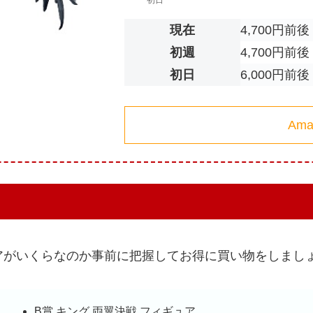
現在
4,700円前後
初週
4,700円前後
初日
6,000円前後
Am
アがいくらなのか事前に把握してお得に買い物をしまし
B賞 キング 両翼決戦 フィギュア