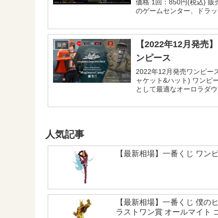
価格 1回：850円(税込)
のゲームセンター、ドラッ
イリーヤマザキ、その他コ
じ公式ショップ...
【2022年12月発売
販売
ンピース
2022年12月発売ワンピ
ャケット&ハット) ワン
として最適なオーロラダウ
なサンシェード付きのサン
す！こちらでは商品や販売情
人気記事
【最新相場】一番くじ ワンピ
【最新相場】一番くじ 僕のヒ
ラストワン賞 オールマイト ゴ