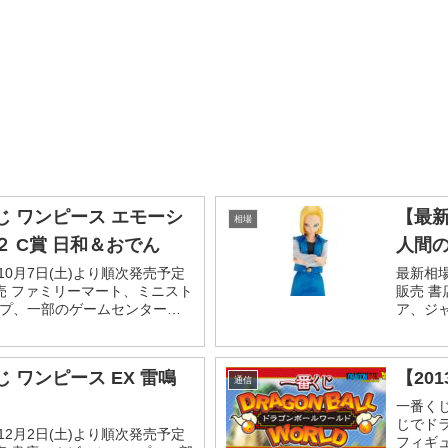
 ワンピース エモーシ
【最新
相場
 C賞 日和＆おでん
人間の
年10月7日(土)より順次発売予定
最新相場情
 販売 ファミリーマート、ミニスト
販売 
プ、一部のゲームセンター、
ア、ジ
公式ショップ、一番くじ
ONLINE
 ワンピース EX 雷鳴
【20
通信
一番くじ
じでドラ
年12月2日(土)より順次発売予定
フィギュ