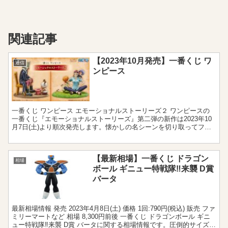
関連記事
【2023年10月発売】一番くじ ワ
通信
ンピース
一番くじ ワンピース エモーショナルストーリーズ２ ワンピースの
一番くじ『エモーショナルストーリーズ』第二弾の新作は2023年10
月7日(土)より順次発売します。懐かしの名シーンを切り取ってフィ
ギュア化した大人気シリーズよりナミを始め、チョ...
【最新相場】一番くじ ドラゴン
相場
ボール ギニュー特戦隊‼来襲 D賞
バータ
最新相場情報 発売 2023年4月8日(土) 価格 1回:790円(税込) 販売 ファ
ミリーマートなど 相場 8,300円前後 一番くじ ドラゴンボール ギニ
ュー特戦隊‼来襲 D賞 バータに関する相場情報です。圧倒的サイズ感