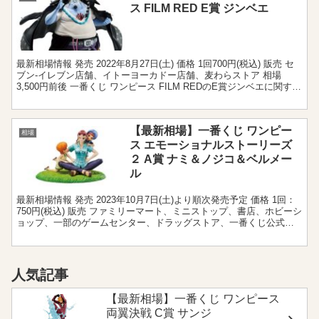
ス FILM RED E賞 ジンベエ
最新相場情報 発売 2022年8月27日(土) 価格 1回700円(税込) 販売 セ
ブン‐イレブン店舗、イトーヨーカドー店舗、麦わらストア 相場
3,500円前後 一番くじ ワンピース FILM REDのE賞ジンベエに関する
相場情報です。 ...
【最新相場】一番くじ ワンピー
相場
ス エモーショナルストーリーズ
２ A賞 ナミ＆ノジコ＆ベルメー
ル
最新相場情報 発売 2023年10月7日(土)より順次発売予定 価格 1回：
750円(税込) 販売 ファミリーマート、ミニストップ、書店、ホビーシ
ョップ、一部のゲームセンター、ドラッグストア、一番くじ公式シ
ョップ、一番くじONLINEなど=...
人気記事
【最新相場】一番くじ ワンピース
両翼決戦 C賞 サンジ