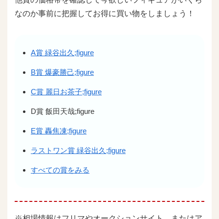
なのか事前に把握してお得に買い物をしましょう！
A賞 緑谷出久;figure
B賞 爆豪勝己;figure
C賞 麗日お茶子;figure
D賞 飯田天哉;figure
E賞 轟焦凍;figure
ラストワン賞 緑谷出久;figure
すべての賞をみる
※相場情報はフリマやオークションサイト、またはア