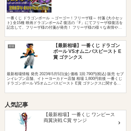
一番くじ ドラゴンボール ～ゴーゴー！フリーザ様～ 付箋 (大小セッ
ト) 全15種 映画ドラゴンボールZ 復活の「F」にてフリーザ様復活を
記念して、フリーザ様の付箋が発売！ フリーザ様の様々な表情やセ
リフのデザインが15種類！会社でも使っち...
【最新相場】一番くじ ドラゴン
相場
ボール VSオムニバスビースト E
賞 ゴテンクス
最新相場情報 発売 2023年5月5日(金) 価格 1回:790円(税込) 販売 セブ
ンイレブン店舗、イトーヨーカドー店舗 相場 1,800円前後 一番くじ
ドラゴンボール VSオムニバスビースト E賞 ゴテンクスに関する相
場情報です。アソ...
人気記事
【最新相場】一番くじ ワンピース
両翼決戦 C賞 サンジ