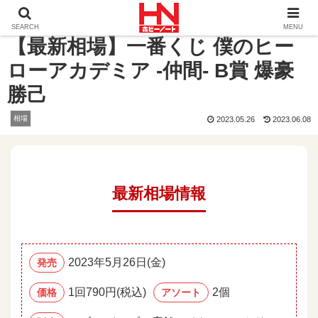
ホーム
相場
【最新相場】一番くじ 僕のヒーローアカデミア
SEARCH
MENU
【最新相場】一番くじ 僕のヒー
ローアカデミア -仲間- B賞 爆豪
勝己
相場
2023.05.26
2023.06.08
最新相場情報
2023年5月26日(金)
発売
1回790円(税込)
2個
価格
アソート