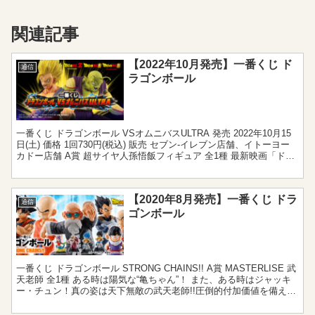
関連記事
【2022年10月発売】一番くじ ド
通信
ラゴンボール
一番くじ ドラゴンボール VSオムニバスULTRA 発売 2022年10月15
日(土) 価格 1回730円(税込) 販売 セブン‐イレブン店舗、イトーヨー
カドー店舗 A賞 超サイヤ人孫悟飯フィギュア 全1種 最新映画「ドラ
ゴンボール超 スー...
【2020年8月発売】一番くじ ドラ
通信
ゴンボール
一番くじ ドラゴンボール STRONG CHAINS!! A賞 MASTERLISE 武
天老師 全1種 ある時は陽気な“亀ちゃん”！ また、ある時はジャッキ
ー・チュン！真の姿は天下無敵の武天老師!!圧倒的付加価値を備えた
武天老師様が登場!!...