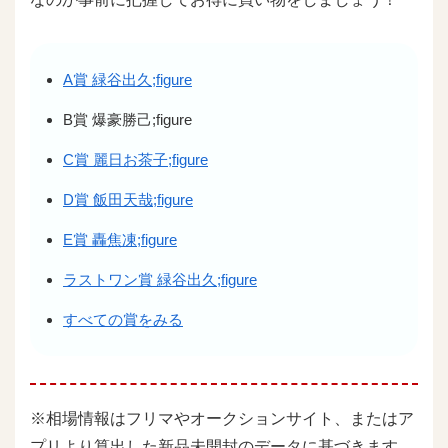
A賞 緑谷出久;figure
B賞 爆豪勝己;figure
C賞 麗日お茶子;figure
D賞 飯田天哉;figure
E賞 轟焦凍;figure
ラストワン賞 緑谷出久;figure
すべての賞をみる
※相場情報はフリマやオークションサイト、またはア
プリより算出した新品未開封のデータに基づきます