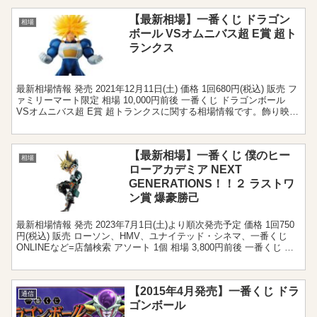
【最新相場】一番くじ ドラゴン
相場
ボール VSオムニバス超 E賞 超ト
ランクス
最新相場情報 発売 2021年12月11日(土) 価格 1回680円(税込) 販売 フ
ァミリーマート限定 相場 10,000円前後 一番くじ ドラゴンボール
VSオムニバス超 E賞 超トランクスに関する相場情報です。飾り映え
のあるラインナッ...
【最新相場】一番くじ 僕のヒー
相場
ローアカデミア NEXT
GENERATIONS！！２ ラストワ
ン賞 爆豪勝己
最新相場情報 発売 2023年7月1日(土)より順次発売予定 価格 1回750
円(税込) 販売 ローソン、HMV、ユナイテッド・シネマ、一番くじ
ONLINEなど=店舗検索 アソート 1個 相場 3,800円前後 一番くじ 僕
のヒーローアカデ...
【2015年4月発売】一番くじ ドラ
通信
ゴンボール