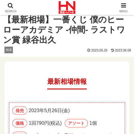
ホーム
相場
【最新相場】一番くじ 僕のヒーローアカデミア
SEARCH
MENU
【最新相場】一番くじ 僕のヒー
ローアカデミア -仲間- ラストワ
ン賞 緑谷出久
相場
2023.05.26
2023.06.08
最新相場情報
2023年5月26日(金)
発売
1回790円(税込)
1個
価格
アソート