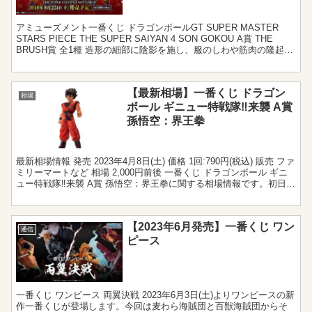
アミューズメント一番くじ ドラゴンボールGT SUPER MASTER
STARS PIECE THE SUPER SAIYAN 4 SON GOKOU A賞 THE
BRUSH賞 全1種 造形の細部に陰影を施し、服のしわや筋肉の隆起を
丁寧...
【最新相場】一番くじ ドラゴン
相場
ボール ギニュー特戦隊‼来襲 A賞
孫悟空：界王拳
最新相場情報 発売 2023年4月8日(土) 価格 1回:790円(税込) 販売 ファ
ミリーマートなど 相場 2,000円前後 一番くじ ドラゴンボール ギニ
ュー特戦隊‼来襲 A賞 孫悟空：界王拳に関する相場情報です。初日の
取引から3,00...
【2023年6月発売】一番くじ ワン
通信
ピース
一番くじ ワンピース 両翼決戦 2023年6月3日(土)よりワンピースの新
作一番くじが登場します。今回は麦わら海賊団と百獣海賊団からそ