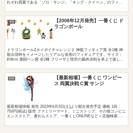
れぞれ両翼である「ゾロ・サンジ」「キング・クイーン」のフィギ
ュアがラインナップされました。原作を忠実に再現...
【2008年12月発売】一番くじ ド
通信
ラゴンボール
ドラゴンボールZホイポイチャレンジ２ 神龍フィギュア賞 全1種 神
龍出現時をイメージしたリアルな造形のフィギュアです。サイズ：
約9cm 激闘ペン賞 全2種 フリーザと悟空の最終決戦を卓上で楽しめ
る、フィギュアとボールペンを組み合わせた実用ア...
【最新相場】一番くじ ワンピー
相場
ス 両翼決戦 C賞 サンジ
最新相場情報 発売 2023年6月3日(土)より順次発売予定 価格 1回：
750円(税込) 販売 ファミリーマート、ミニストップ、その他コンビニ
エンスストア、麦わらストア、一番くじONLINEなど＝店舗検索 ア
ソート 2個 相場 3,300...