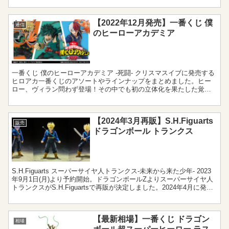
【2022年12月発売】一番くじ 僕
通信
のヒーローアカデミア
一番くじ 僕のヒーローアカデミア -死闘- クリスマスイブに発売する
ヒロアカ一番くじのアソートやラインナップをまとめました。ヒー
ロー、ヴィラン問わず登場！その中でも初の立体化を果たした覚醒
後の死柄木に注目です。近くに販売店舗があるのか、上位...
【2024年3月再販】S.H.Figuarts
販売
ドラゴンボール トランクス
S.H.Figuarts スーパーサイヤ人トランクス-未来から来た少年- 2023
年9月1日(月)より予約開始。ドラゴンボールZよりスーパーサイヤ人
トランクスがS.H.Figuartsで再販が決定しました。2024年4月に発売
されるメカフリ...
【最新相場】一番くじ ドラゴン
相場