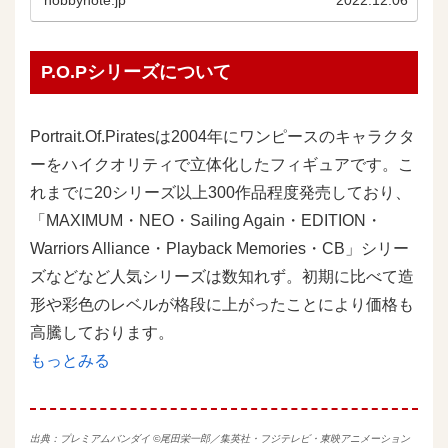
hobbynote.jp
2022.12.06
P.O.Pシリーズについて
Portrait.Of.Piratesは2004年にワンピースのキャラクタ
ーをハイクオリティで立体化したフィギュアです。こ
れまでに20シリーズ以上300作品程度発売しており、
「MAXIMUM・NEO・Sailing Again・EDITION・
Warriors Alliance・Playback Memories・CB」シリー
ズなどなど人気シリーズは数知れず。初期に比べて造
形や彩色のレベルが格段に上がったことにより価格も
高騰しております。
もっとみる
出典：
プレミアムバンダイ
©尾田栄一郎／集英社・フジテレビ・東映アニメーション