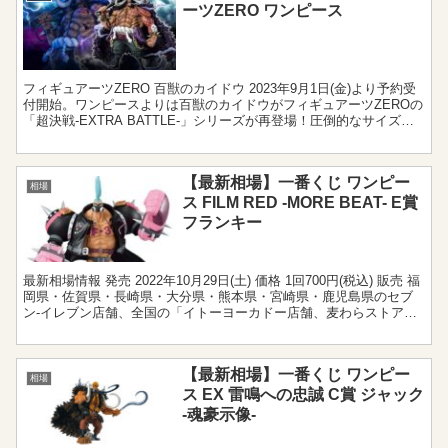
ーツZERO ワンピース
フィギュアーツZERO 百獣のカイドウ 2023年9月1日(金)より予約受
付開始。ワンピースよりは百獣のカイドウがフィギュアーツZEROの
「超決戦-EXTRA BATTLE-」シリーズが再登場！圧倒的なサイズ感
とクオリティが追求された迫力あ...
【最新相場】一番くじ ワンピー
相場
ス FILM RED -MORE BEAT- E賞
フランキー
最新相場情報 発売 2022年10月29日(土) 価格 1回700円(税込) 販売 福
岡県・佐賀県・長崎県・大分県・熊本県・宮崎県・鹿児島県のセブ
ン‐イレブン店舗、全国の「イトーヨーカドー店舗、麦わらストア、
書店、ホビーショップ、一部のゲー...
【最新相場】一番くじ ワンピー
相場
ス EX 雷鳴への忠誠 C賞 ジャック
-魂豪示像-