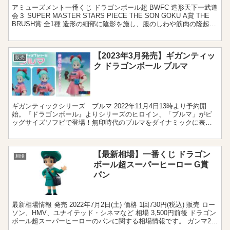
アミューズメント一番くじ ドラゴンボール超 BWFC 造形天下一武道
会３ SUPER MASTER STARS PIECE THE SON GOKU A賞 THE
BRUSH賞 全1種 造形の細部に陰影を施し、服のしわや筋肉の隆起を
丁寧に追...
【2023年3月発売】ギガンティッ
販売
ク ドラゴンボール ブルマ
ギガンティックシリーズ ブルマ 2022年11月4日13時より予約開
始。『ドラゴンボール』よりシリーズのヒロイン、「ブルマ」がビ
ッグサイズソフビで登場！無印時代のブルマをダイナミックに表現
したフィギュアをご紹介！ 販売情報 サイズ：約38c...
【最新相場】一番くじ ドラゴン
相場
ボール超スーパーヒーロー G賞
パン
最新相場情報 発売 2022年7月2日(土) 価格 1回730円(税込) 販売 ロー
ソン、HMV、ユナイテッド・シネマなど 相場 3,500円前後 ドラゴン
ボール超スーパーヒーローのパンに関する相場情報です。 ガンマ2号
フィギュアの相場情報...