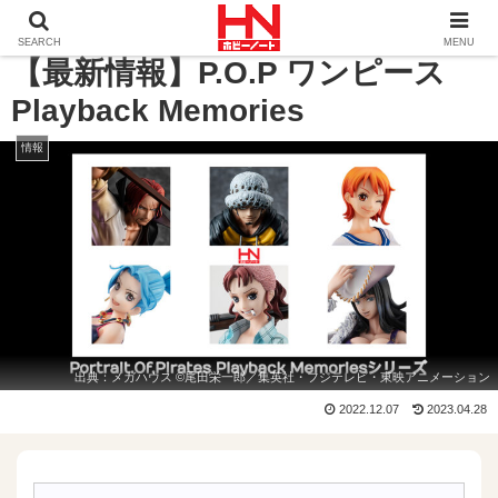
ホーム
情報
【最新情報】P.O.P ワンピース Playback Mem
SEARCH
MENU
【最新情報】P.O.P ワンピース
Playback Memories
情報
出典：
メガハウス
©尾田栄一郎／集英社・フジテレビ・東映アニメーション
2022.12.07
2023.04.28