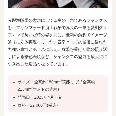
赤髪海賊団の大頭にして四皇の一角であるシャンクス
を、マリンフォード頂上戦争で赤犬の一撃を愛剣グリ
フォンで防いだ時の姿を元に、最新の解釈でイメージ
通りに立体再現しました。四皇としての威厳に溢れた
力強い表情とポーズに加え、攻撃を受けた際の照り返
しによる彩色表現など、シャンクスの魅力を最大限に
引き出した逸品となっています。
サイズ：全高約180mm(頭部まで) / 全高約
215mm(マントの先端)
発売日：2023年4月下旬
価格：22,000円(税込)