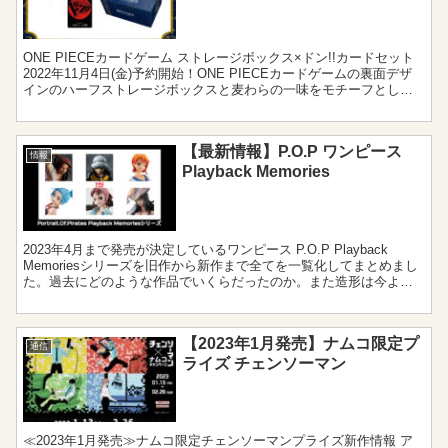
ONE PIECEカードゲーム ストレージボックス×ドン!!カードセット
2022年11月4日(金)予約開始！ONE PIECEカードゲームの裏面デザ
インのハーフストレージボックスと麦わらの一味をモチーフとした
特製ドン!!カードは全10種が...
【最新情報】P.O.P ワンピース
情報
Playback Memories
2023年4月まで発売が決定しているワンピース P.O.P Playback
Memoriesシリーズを旧作から新作まで全てを一覧化してまとめまし
た。過去にどのような作品でいくらだったのか。また造形は今より
低かったのか高かったのかなど一目で確認することができます。
【2023年1月発売】ナムコ限定プ
通信
ライズ チェンソーマン
≪2023年1月発売≫ナムコ限定チェンソーマンプライズ新作情報 ア