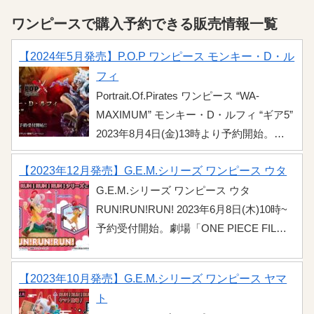
ワンピースで購入予約できる販売情報一覧
【2024年5月発売】P.O.P ワンピース モンキー・D・ル
フィ
Portrait.Of.Pirates ワンピース “WA-
MAXIMUM” モンキー・D・ルフィ “ギア5”
2023年8月4日(金)13時より予約開始。
P.O.Pの”WA-MAXIMUM”シリーズにワノ
【2023年12月発売】G.E.M.シリーズ ワンピース ウタ
国編でカイドウとの戦いでギア5の覚醒し
たニカこと「モンキー・D・ルフィ」が登
G.E.M.シリーズ ワンピース ウタ
場！ビッグサイズで一番くじに続き立体
RUN!RUN!RUN! 2023年6月8日(木)10時~
化したハイクオリティフィギュアの販売
予約受付開始。劇場「ONE PIECE FILM
開始します。詳細情報をまとめましたの
RED」よりG.E.M.「RUN！RUN！
RUN！」シリーズ第4弾から幼少期の「ウ
でチェックしましょう！ 販売情報 ...
【2023年10月発売】G.E.M.シリーズ ワンピース ヤマ
タ」をイメージしたシーンが立体化され
ト
ました！ルフィと一緒に遊んで走り回る