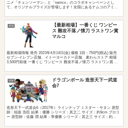
ニメ「チェンソーマン」と「namco」のコラボキャンペーンとし
て、オリジナルプライズが登場します！全国にあるナムコのアミュ
ーズメント施設(※一部対象外)より前半は缶バッジやア...
【最新相場】一番くじ ワンピー
相場
ス 難攻不落ノ懐刀 ラストワン賞
マルコ
最新相場情報 発売 2023年4月14日(金) 価格 1回：750円(税込) 販売
セブン‐イレブン店舗、イトーヨーカドー店舗、麦わらストア 相場
3,500円前後 一番くじ ワンピース 難攻不落ノ懐刀 ラストワン賞 マ
ルコに関する相場情報...
ドラゴンボール 造形天下一武道
情報
会7
造形天下一武道会6（2017年）ラインナップ ミスター・サタン 原型
師：稲坂 浩臣 結果：優勝 シリーズ：其之二 サイズ：約9cm ブロリ
ー 原型師：佐藤 潤 結果：準優勝 シリーズ：其之三 サイズ：約
16cm 孫悟飯(スーパーサイヤ人2)...