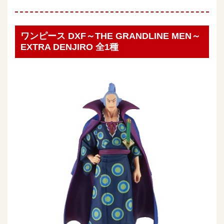
ワンピース DXF～THE GRANDLINE MEN～
EXTRA DENJIRO 全1種