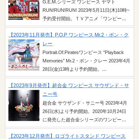
G.E.M.シリーズ ワンピース ヤマト
ような姿で登場。こちらで販売情報など
RUN!RUN!RUN! 2023年5月11日(木)10時~
をまとめましたのでチェックしましょ
予約受付開始。ＴＶアニメ「ワンピー
う。 販売情報 ...
ス」よりG.E.M.「RUN！RUN！RUN！」
【2023年11月発売】P.O.P ワンピース Mr.2・ボン・ク
シリーズ第3弾から幼少期の「ヤマト」を
イメージしたシーンが立体化されまし
レー
た！おでんの日誌を両手で持ち無邪気に
Portrait.Of.Piratesワンピース “Playback
走り回るような姿で登場。こちらで販売
Memories” Mr.2・ボン・クレー 2023年4月
情報などをまとめましたのでチェックし
28日(金)13時より予約開始。
ましょう。 販売情報 ...
P.O.P”Playback Memories”シリーズに秘
【2023年9月発売】超合金 ワンピース サウザンド・サ
密犯罪会社バロックワークスの一員ボン
ちゃんこと「Mr.2・ボン・クレー」が登
ニー号
場！アラバスタ編の名シーンを立体化し
超合金 サウザンド・サニー号 2023年4月
たハイクオリティフィギュアの販売開始
26日(水)より予約開始。2020年10月24日
します。詳細情報をまとめましたのでチ
に発売した超合金シリーズのワンピース
ェックしましょう！ 販売情報 ...
「サウザント・サニー号」の再販が決
【2023年12月発売】ロゴライトスタンド ワンピース
定！超ビックスケールの海賊「麦わらの