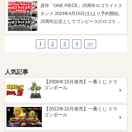
一味」が乗る夢の船です。こちらでは詳
原作「ONE PIECE」25周年ロゴライトス
細情報をまとめましたのでチェックしま
タンド 2023年4月15日(土)より予約開始。
しょう！ 販売情報 サニー号とスケー
25周年記念としてワンピースのロゴライ
ルを合わせた「シロモクバ1号」、「ミニ
トスタンドが登場しました。カラーは
メリー2号」、「シャークサブマージ3
REDとBLACKの2種類がラインナップ。
1
2
3
4
>>
号」、「クロサイFR-U4号」、「ブラキ
発光するため部屋の照明(インテリア)とし
オタンク5号」の5種が付属しています。
て活用出来たり、フィギュアと一緒に飾
サイズ：全長約350㎜×全高約380㎜×全幅
ったりと多種多様に利用できます。さら
約230㎜ 材質：ABS、PVC、ダイキャス
にREDとBLACKの同時注文で送料1回分
人気記事
ト製 内容：本体/シロモクバ1号/ミニメリ
になります。こちらでは詳細情報をまと
【2006年10月発売】一番くじ ドラ
ー2号/シャークサブマージ3号/クロサイ
めましたのでチェックしましょう！ RED
ゴンボール
FR-U4号/ブラキオタンク5号/専用台座一
の販売情報 ...
式/ダミーカバー2枚/ソルジャードック回
【2022年10月発売】一番くじ ドラ
転用レバー 価格：35,200円(税込) 送料：
ゴンボール
販売サイトに準ずる 予約受付終了：無く
なり次第終了 お届け日：2023年9月発送