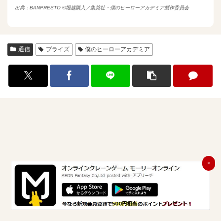
出典：
BANPRESTO
©堀越購入／集英社・僕のヒーローアカデミア製作委員会
通信
プライズ
僕のヒーローアカデミア
×