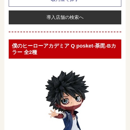
導入店舗の検索へ
僕のヒーローアカデミア Q posket-荼毘-Bカ
ラー 全2種