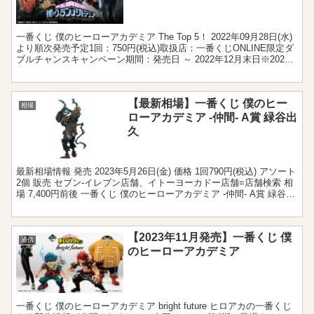
一番くじ 僕のヒーローアカデミア The Top 5！ 2022年09月28日(水)
より順次発売予定1回：750円(税込)取扱店：一番くじONLINE限定ダ
ブルチャンスキャンペーン期間：発売日 ～ 2022年12月末日※2022
年12月1日...
【最新相場】一番くじ 僕のヒー
相場
ローアカデミア -仲間- A賞 緑谷出
久
最新相場情報 発売 2023年5月26日(金) 価格 1回790円(税込) アソート
2個 販売 セブン‐イレブン店舗、イトーヨーカドー店舗=店舗検索 相
場 7,400円前後 一番くじ 僕のヒーローアカデミア -仲間- A賞 緑谷出
久に関す...
【2023年11月発売】一番くじ 僕
通信
のヒーローアカデミア
一番くじ 僕のヒーローアカデミア bright future ヒロアカの一番くじ