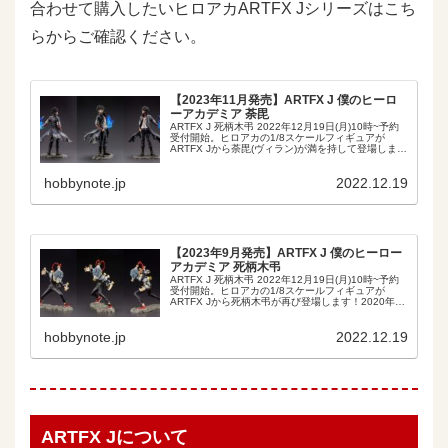
合わせて購入したいヒロアカARTFX Jシリーズはこち
らからご確認ください。
【2023年11月発売】ARTFX J 僕のヒーロ
ーアカデミア 荼毘
ARTFX J 死柄木弔 2022年12月19日(月)10時~予約
受付開始。ヒロアカの1/8スケールフィギュアが
ARTFX Jから荼毘(ヴィラン)が満を持して登場しま
す！これまでにラインナップされた死柄木弔やトガ
ヒミコと一緒に飾って楽しむこ...
hobbynote.jp
2022.12.19
【2023年9月発売】ARTFX J 僕のヒーロー
アカデミア 死柄木弔
ARTFX J 死柄木弔 2022年12月19日(月)10時~予約
受付開始。ヒロアカの1/8スケールフィギュアが
ARTFX Jから死柄木弔が再び登場します！2020年8
月に初登場してから早2年以上が経過し待望の再販で
す。今では覚醒後の造形が...
hobbynote.jp
2022.12.19
ARTFX Jについて