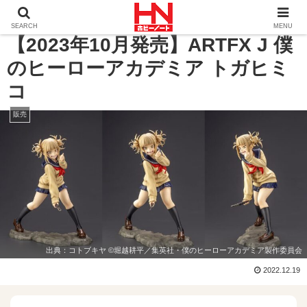
ホーム
販売
【2023年10月発売】ARTFX J 僕のヒー
SEARCH
MENU
【2023年10月発売】ARTFX J 僕
のヒーローアカデミア トガヒミ
コ
販売
出典：
コトブキヤ
©堀越耕平／集英社・僕のヒーローアカデミア製作委員会
2022.12.19