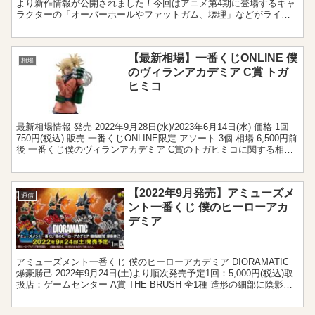
より新作情報が公開されました！今回はアニメ第4期に登場するキャ
ラクターの「オーバーホールやファットガム、壊理」などがライン
ナップされました。一番くじで初の立体化...
【最新相場】一番くじONLINE 僕
相場
のヴィランアカデミア C賞 トガ
ヒミコ
最新相場情報 発売 2022年9月28日(水)/2023年6月14日(水) 価格 1回
750円(税込) 販売 一番くじONLINE限定 アソート 3個 相場 6,500円前
後 一番くじ僕のヴィランアカデミア C賞のトガヒミコに関する相場
情報...
【2022年9月発売】アミューズメ
通信
ント一番くじ 僕のヒーローアカ
デミア
アミューズメント一番くじ 僕のヒーローアカデミア DIORAMATIC
爆豪勝己 2022年9月24日(土)より順次発売予定1回：5,000円(税込)取
扱店：ゲームセンター A賞 THE BRUSH 全1種 造形の細部に陰影を
施し、服のシワ...