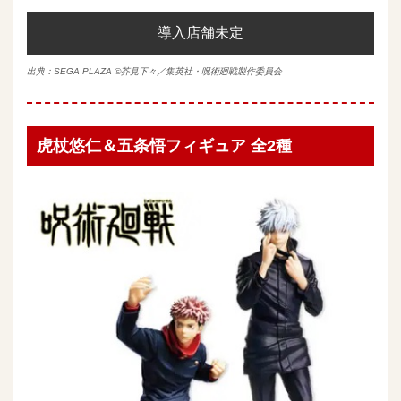
導入店舗未定
出典：
SEGA PLAZA
©芥見下々／集英社・呪術廻戦製作委員会
虎杖悠仁＆五条悟フィギュア 全2種