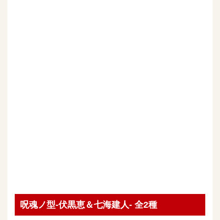
呪魂ノ型-伏黒恵＆七海建人- 全2種