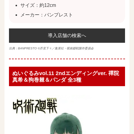
サイズ：約12cm
メーカー：バンプレスト
導入店舗の検索へ
出典：
BANPRESTO
©芥見下々／集英社・呪術廻戦製作委員会
ぬいぐるみvol.11 2ndエンディングver. 禪院
真希＆狗巻棘＆パンダ 全3種