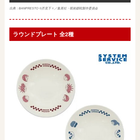
出典：
BANPRESTO
©芥見下々／集英社・呪術廻戦製作委員会
ラウンドプレート 全2種