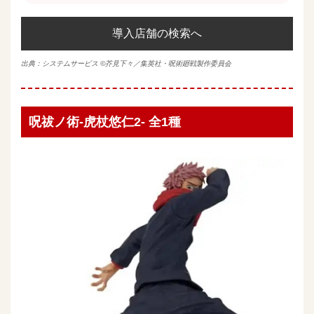
導入店舗の検索へ
出典：システムサービス ©芥見下々／集英社・呪術廻戦製作委員会
呪祓ノ術-虎杖悠仁2- 全1種