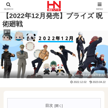
ホーム
通信
【2022年12月発売】プライズ 呪術廻戦
SEARCH
MENU
【2022年12月発売】プライズ 呪
術廻戦
通信
©芥見下々／集英社・呪術廻戦製作委員会
2022.12.02
2023.04.22
目次