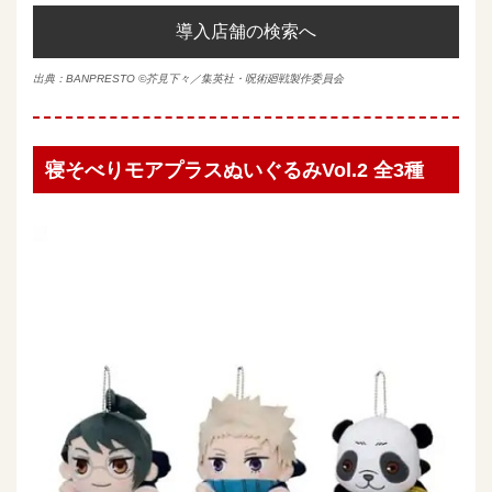
導入店舗の検索へ
出典：
BANPRESTO
©芥見下々／集英社・呪術廻戦製作委員会
寝そべりモアプラスぬいぐるみVol.2 全3種