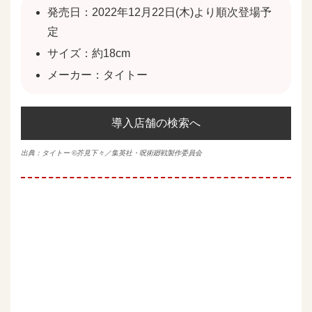
発売日：2022年12月22日(木)より順次登場予
定
サイズ：約18cm
メーカー：タイトー
導入店舗の検索へ
出典：
タイトー
©芥見下々／集英社・呪術廻戦製作委員会