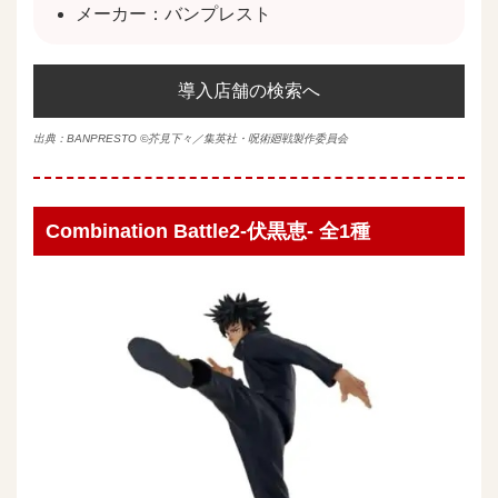
メーカー：バンプレスト
導入店舗の検索へ
出典：
BANPRESTO
©芥見下々／集英社・呪術廻戦製作委員会
Combination Battle2-伏黒恵- 全1種