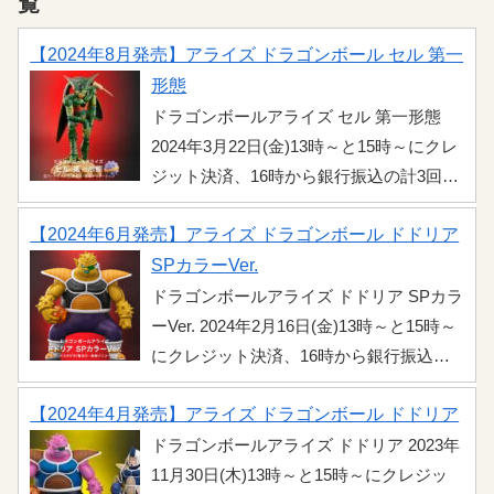
覧
【2024年8月発売】アライズ ドラゴンボール セル 第一
形態
ドラゴンボールアライズ セル 第一形態
2024年3月22日(金)13時～と15時～にクレ
ジット決済、16時から銀行振込の計3回で
ZEEMから予約開始！待望の人造人間編に
【2024年6月発売】アライズ ドラゴンボール ドドリア
登場するセル第一形態が満を持して登
場！こちらでは詳細情報をまとめました
SPカラーVer.
のでチェックしましょう。 ZEEMの販売
ドラゴンボールアライズ ドドリア SPカラ
情報 ...
ーVer. 2024年2月16日(金)13時～と15時～
にクレジット決済、16時から銀行振込で
ZEEMから予約開始！フリーザ軍の実質的
【2024年4月発売】アライズ ドラゴンボール ドドリア
NO.3「ドドリア」のスペシャルカラーバ
ージョンが登場。こちらでは詳細情報を
ドラゴンボールアライズ ドドリア 2023年
まとめましたのでチェックしましょう。
11月30日(木)13時～と15時～にクレジッ