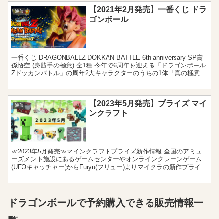
【2021年2月発売】一番くじ ドラ
通信
ゴンボール
一番くじ DRAGONBALLZ DOKKAN BATTLE 6th anniversary SP賞
孫悟空 (身勝手の極意) 全1種 今年で6周年を迎える「ドラゴンボール
Zドッカンバトル」の周年2大キャラクターのうちの1体「真の極意」
孫悟...
【2023年5月発売】プライズ マイ
通信
ンクラフト
≪2023年5月発売≫マインクラフトプライズ新作情報 全国のアミュ
ーズメント施設にあるゲームセンターやオンラインクレーンゲーム
(UFOキャッチャー)からFuryu(フリュー)よりマイクラの新作プライズ
が2023年5月に登場！どれもゲームには...
ドラゴンボールで予約購入できる販売情報一