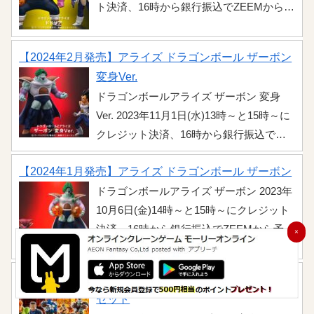
ト決済、16時から銀行振込でZEEMから予
ZEEMの販売情報 ...
約開始！フリーザ軍の実質的NO.3「ドド
リア」が満を持して2024年4月に登場しま
【2024年2月発売】アライズ ドラゴンボール ザーボン
す。さらにZEEM限定特典のラーズベリも
変身Ver.
付属します。こちらでは詳細情報をまと
ドラゴンボールアライズ ザーボン 変身
めましたのでチェックしましょう。
Ver. 2023年11月1日(水)13時～と15時～に
ZEEMの販売情報 ...
クレジット決済、16時から銀行振込で
ZEEMから予約開始！2024年1月に発売さ
【2024年1月発売】アライズ ドラゴンボール ザーボン
れるフリーザ軍の実質的NO.2「ザーボ
ン」の変身Ver.が2024年2月発売でライン
ドラゴンボールアライズ ザーボン 2023年
ナップされました。さらにZEEM限定特典
10月6日(金)14時～と15時～にクレジット
のベジータも付属します。こちらでは詳
決済、16時から銀行振込でZEEMから予約
×
細情報をまとめましたのでチェックしま
開始！またプレミアムバンダイから予約
しょう。※13時の予約については、シス
可能です。2024年最初の新作ドラゴンボ
【2024年2月発売】HG ドラゴンボール 人造人間完全
テムの問題によりクレジット決済ができ
ールアライズからフリーザ軍の実質的
セット
なかったため13時30分より開始の再予約
NO.2「ザーボン」がラインナップされま