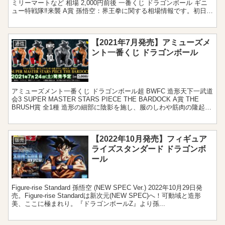
ミリーマートなど 相場 2,000円前後 一番くじ ドラゴンボール ギニ
ュー特戦隊‼来襲 A賞 孫悟空：界王拳に関する相場情報です。初日の
取引から3,00...
【2021年7月発売】アミューズメ
通信
ント一番くじ ドラゴンボール
アミューズメント一番くじ ドラゴンボール超 BWFC 造形天下一武道
会3 SUPER MASTER STARS PIECE THE BARDOCK A賞 THE
BRUSH賞 全1種 造形の細部に陰影を施し、服のしわや筋肉の隆起を
丁寧に追い...
【2022年10月発売】フィギュア
販売
ライズスタンダード ドラゴンボ
ール
Figure-rise Standard 孫悟空 (NEW SPEC Ver.) 2022年10月29日発
売。Figure-rise Standardは新次元(NEW SPEC)へ！可動域と造形
美、ここに極まれり。『ドラゴンボールZ』より孫...