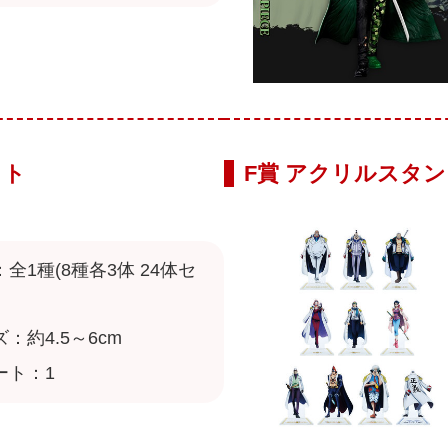
ット
F賞 アクリルスタ
全1種(8種各3体 24体セ
：約4.5～6cm
ート：1