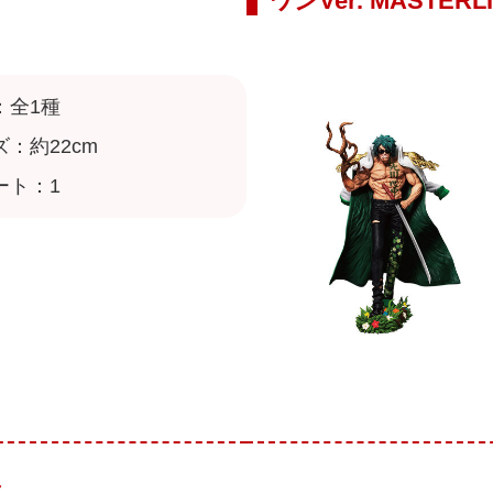
ワンVer. MASTERLI
：全1種
：約22cm
ート：1
ク