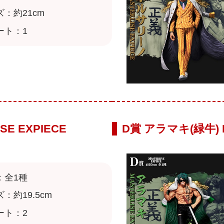
：約21cm
ート：1
E EXPIECE
D賞 アラマキ(緑牛) M
：全1種
：約19.5cm
ート：2