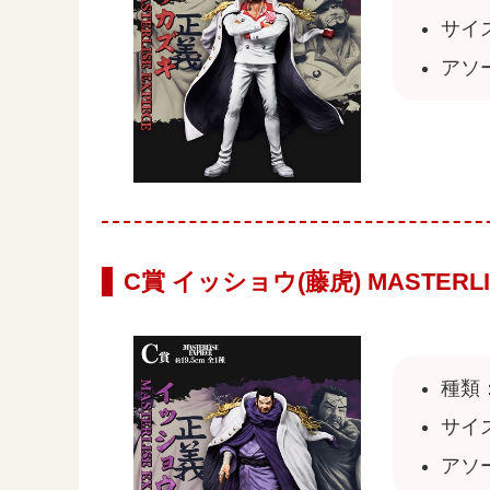
サイズ
アソ
C賞 イッショウ(藤虎) MASTERLIS
種類
サイズ
アソ