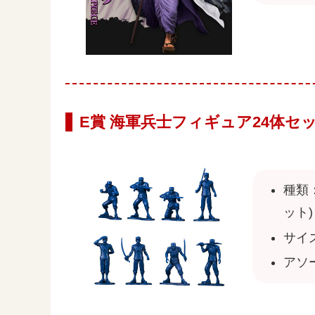
E賞 海軍兵士フィギュア24体セ
種類：
ット)
サイズ
アソ