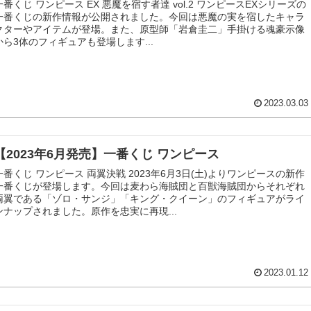
一番くじ ワンピース EX 悪魔を宿す者達 vol.2 ワンピースEXシリーズの
一番くじの新作情報が公開されました。今回は悪魔の実を宿したキャラ
クターやアイテムが登場。また、原型師「岩倉圭二」手掛ける魂豪示像
から3体のフィギュアも登場します...
2023.03.03
【2023年6月発売】一番くじ ワンピース
一番くじ ワンピース 両翼決戦 2023年6月3日(土)よりワンピースの新作
一番くじが登場します。今回は麦わら海賊団と百獣海賊団からそれぞれ
両翼である「ゾロ・サンジ」「キング・クイーン」のフィギュアがライ
ンナップされました。原作を忠実に再現...
2023.01.12