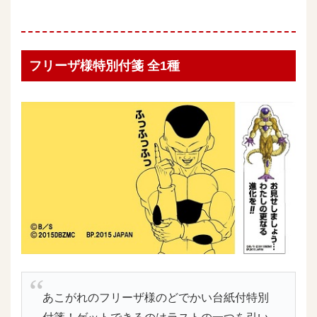
フリーザ様特別付箋 全1種
あこがれのフリーザ様のどでかい台紙付特別