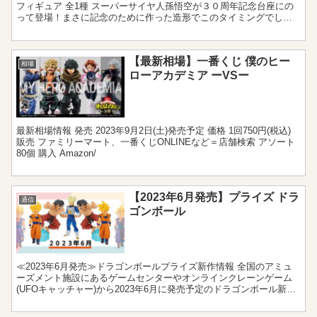
フィギュア 全1種 スーパーサイヤ人孫悟空が３０周年記念台座にの
って登場！まさに記念のために作った造形でこのタイミングでしか
手に入らない限定フィギュアです！サイ...
【最新相場】一番くじ 僕のヒー
相場
ローアカデミア ーVSー
最新相場情報 発売 2023年9月2日(土)発売予定 価格 1回750円(税込)
販売 ファミリーマート、一番くじONLINEなど＝店舗検索 アソート
80個 購入 Amazon/
【2023年6月発売】プライズ ドラ
通信
ゴンボール
≪2023年6月発売≫ドラゴンボールプライズ新作情報 全国のアミュ
ーズメント施設にあるゲームセンターやオンラインクレーンゲーム
(UFOキャッチャー)から2023年6月に発売予定のドラゴンボール新作
プライズをまとめました。フィギュアやぬいぐる...