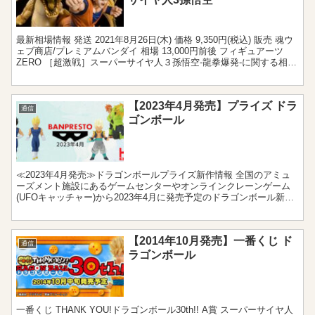
最新相場情報 発送 2021年8月26日(木) 価格 9,350円(税込) 販売 魂ウ
ェブ商店/プレミアムバンダイ 相場 13,000円前後 フィギュアーツ
ZERO ［超激戦］スーパーサイヤ人３孫悟空-龍拳爆発-に関する相場
情報です。 スー...
【2023年4月発売】プライズ ドラ
通信
ゴンボール
≪2023年4月発売≫ドラゴンボールプライズ新作情報 全国のアミュ
ーズメント施設にあるゲームセンターやオンラインクレーンゲーム
(UFOキャッチャー)から2023年4月に発売予定のドラゴンボール新作
プライズをまとめました。フィギュアやぬいぐる...
【2014年10月発売】一番くじ ド
通信
ラゴンボール
一番くじ THANK YOU!ドラゴンボール30th!! A賞 スーパーサイヤ人