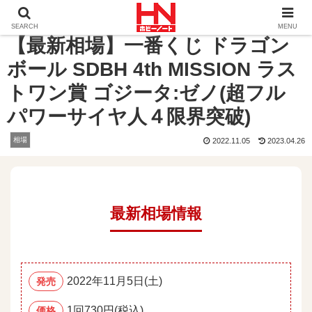
ホーム
相場
【最新相場】一番くじ ドラゴンボール SDBH 
SEARCH
MENU
【最新相場】一番くじ ドラゴン
ボール SDBH 4th MISSION ラス
トワン賞 ゴジータ:ゼノ(超フル
パワーサイヤ人４限界突破)
相場
2022.11.05
2023.04.26
最新相場情報
2022年11月5日(土)
発売
1回730円(税込)
価格