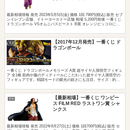
最新相場情報 発売 2023年5月5日(金) 価格 1回:790円(税込) 販売 セブ
ンイレブン店舗、イトーヨーカドー店舗 相場 5,200円前後 一番くじ
ドラゴンボール VSオムニバスビースト B賞 オレンジピッコロに関
する相場情報です...
【2017年12月発売】一番くじ ド
通信
ラゴンボール
一番くじ ドラゴンボールメモリーズ A賞 超サイヤ人孫悟空フィギュ
ア 全1種 筋肉や服のディティールにこだわった超サイヤ人孫悟空の
フィギュアです。戦闘モードの眼光の鋭さにも注目。サイズ：約
25cm B賞 超サイヤ人ベジータフィギュア 全1種...
【最新相場】一番くじ ワンピー
相場
ス FILM RED ラストワン賞 シャ
ンクス
最新相場情報 発売 2022年8月27日(土) 価格 1回700円(税込) 販売 セ