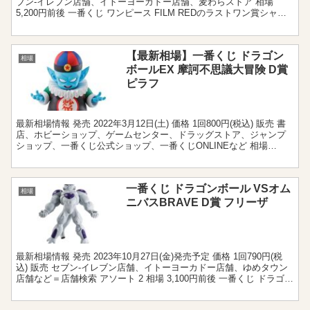
ブン‐イレブン店舗、イトーヨーカドー店舗、麦わらストア 相場
5,200円前後 一番くじ ワンピース FILM REDのラストワン賞シャン
クスに関する相場情...
【最新相場】一番くじ ドラゴン
相場
ボールEX 摩訶不思議大冒険 D賞
ピラフ
最新相場情報 発売 2022年3月12日(土) 価格 1回800円(税込) 販売 書
店、ホビーショップ、ゲームセンター、ドラッグストア、ジャンプ
ショップ、一番くじ公式ショップ、一番くじONLINEなど 相場
12,000円前後 買取 5,0...
一番くじ ドラゴンボール VSオム
相場
ニバスBRAVE D賞 フリーザ
最新相場情報 発売 2023年10月27日(金)発売予定 価格 1回790円(税
込) 販売 セブン‐イレブン店舗、イトーヨーカドー店舗、ゆめタウン
店舗など＝店舗検索 アソート 2 相場 3,100円前後 一番くじ ドラゴン
ボール VSオムニ...