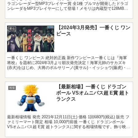
ラゴンレーダー型MP3プレイヤー賞 全1種 ブルマが開発したドラゴ
ンレーダをMP3プレイヤーにして登場！メモリは内蔵型で128MB搭
載しています。 メカフィギュア賞 全1種 鳥...
【2024年3月発売】一番くじ ワン
通信
ピース
一番くじ ワンピース 絶対的正義 新作ワンピース一番くじは『海軍
将校』を題材に2024年3月より順次発売決定！海軍元帥のサカズキ
(赤犬)をはじめ、大将のボルサリーノ(黄サル)・イッショウ(藤虎)・ア
ラマキ(緑牛)のフィギュアが登場します。ど...
【最新相場】一番くじ ドラゴン
相場
ボール VSオムニバス超 E賞 超ト
ランクス
最新相場情報 発売 2021年12月11日(土) 価格 1回680円(税込) 販売 フ
ァミリーマート限定 相場 10,000円前後 一番くじ ドラゴンボール
VSオムニバス超 E賞 超トランクスに関する相場情報です。飾り映え
のあるラインナッ...