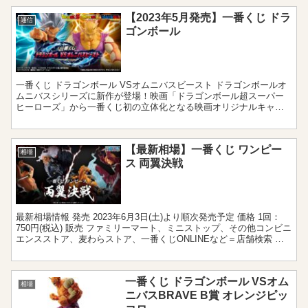
【2023年5月発売】一番くじ ドラ
通信
ゴンボール
一番くじ ドラゴンボール VSオムニバスビースト ドラゴンボールオ
ムニバスシリーズに新作が登場！映画「ドラゴンボール超スーパー
ヒーローズ」から一番くじ初の立体化となる映画オリジナルキャラ
クターの孫悟飯ビーストやオレンジピッコロ、セルマックス...
【最新相場】一番くじ ワンピー
相場
ス 両翼決戦
最新相場情報 発売 2023年6月3日(土)より順次発売予定 価格 1回：
750円(税込) 販売 ファミリーマート、ミニストップ、その他コンビニ
エンスストア、麦わらストア、一番くじONLINEなど＝店舗検索 ア
ソート 80個 一番くじ ワン...
一番くじ ドラゴンボール VSオム
相場
ニバスBRAVE B賞 オレンジピッ