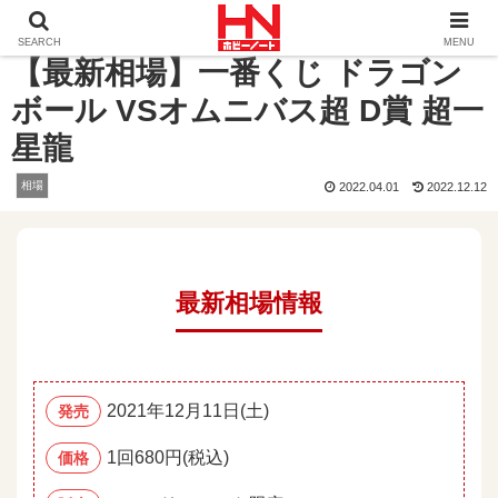
ホーム
相場
【最新相場】一番くじ ドラゴンボール VSオ
SEARCH
MENU
【最新相場】一番くじ ドラゴン
ボール VSオムニバス超 D賞 超一
星龍
相場
2022.04.01
2022.12.12
最新相場情報
2021年12月11日(土)
発売
1回680円(税込)
価格