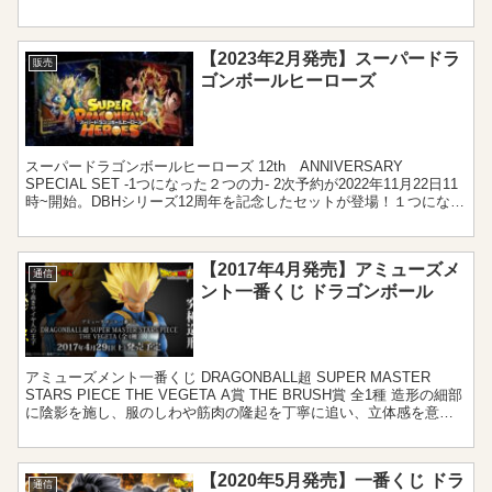
ト 1 相場 16,000...
【2023年2月発売】スーパードラ
販売
ゴンボールヒーローズ
スーパードラゴンボールヒーローズ 12th ANNIVERSARY
SPECIAL SET -1つになった２つの力- 2次予約が2022年11月22日11
時~開始。DBHシリーズ12周年を記念したセットが登場！１つになっ
た2つの力をコンセプ...
【2017年4月発売】アミューズメ
通信
ント一番くじ ドラゴンボール
アミューズメント一番くじ DRAGONBALL超 SUPER MASTER
STARS PIECE THE VEGETA A賞 THE BRUSH賞 全1種 造形の細部
に陰影を施し、服のしわや筋肉の隆起を丁寧に追い、立体感を意識
した高精密な...
【2020年5月発売】一番くじ ドラ
通信