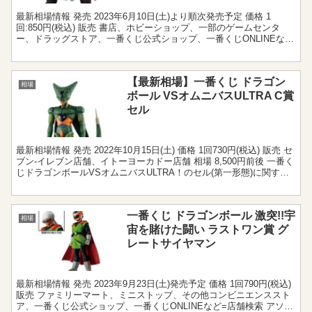
最新相場情報 発売 2023年6月10日(土)より順次発売予定 価格 1
回:850円(税込) 販売 書店、ホビーショップ、一部のゲームセンタ
ー、ドラッグストア、一番くじ公式ショップ、一番くじONLINEなど
＝店舗検索 アソート 1個 相場 ...
【最新相場】一番くじ ドラゴン
相場
ボール VSオムニバスULTRA C賞
セル
最新相場情報 発売 2022年10月15日(土) 価格 1回730円(税込) 販売 セ
ブン‐イレブン店舗、イトーヨーカドー店舗 相場 8,500円前後 一番く
じドラゴンボールVSオムニバスULTRA！のセル(第一形態)に関する
相場情報です。...
一番くじ ドラゴンボール 激突!!宇
相場
宙を賭けた闘い ラストワン賞 グ
レートサイヤマン
最新相場情報 発売 2023年9月23日(土)発売予定 価格 1回790円(税込)
販売 ファミリーマート、ミニストップ、その他コンビニエンススト
ア、一番くじ公式ショップ、一番くじONLINEなど=店舗検索 アソー