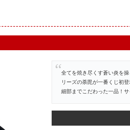
全てを焼き尽くす蒼い炎を操る
リーズの荼毘が一番くじ初登
細部までこだわった一品！サイ