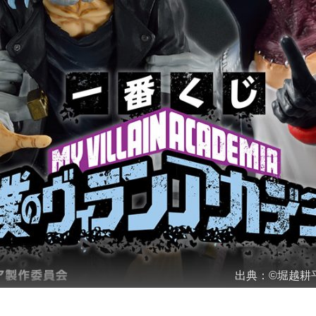
出典：
©堀越耕