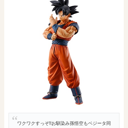
ワクワクすっぞ!!お馴染み孫悟空もベジータ同