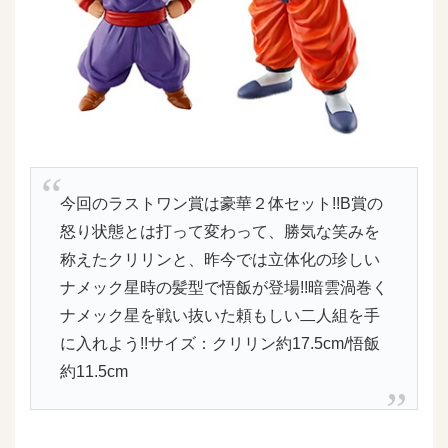
今回のラストワン賞は豪華２体セット!!B賞の
怒り状態とは打って変わって、勝気な笑みを
称えたクリリンと、昨今では立体化の珍しい
ナメック星時の髪型で悟飯が登場!!暗雲渦巻く
ナメック星を戦い抜いた頼もしい二人組を手
に入れよう!!サイズ：クリリン約17.5cm/悟飯
約11.5cm