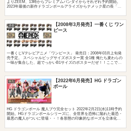
よりZEEM、13時からプレミアムバンダイからそれぞれ予約開始。
2023年最後の新作ドラゴンボールアライズからナメック星の長「最
長老」がラインナップされました。さら...
【2008年3月発売】一番くじ ワン
通信
ピース
一番くじVテレビアニメ「ワンピース」 発売日：2008年03月上旬発
売予定。 スペシャルビッグサイズポスター賞 全1種 俺たち麦わらの
一味が集合した、超でっかいB1サイズのポスターだぜ！！ここでし
か見られない、ストリート系スタイルの描き下ろ...
【2022年6月発売】HG ドラゴン
販売
ボール
HG ドラゴンボール 魔人ブウ完全セット 2022年2月2日(水)11時予約
開始。HGドラゴンボールシリーズに、全世界を恐怖に陥れた最恐・
最悪の魔人がついに登場・・！各形態の印象的なポーズを立体化し
た魔人ブウの完全セット！地球の運命をかけた...