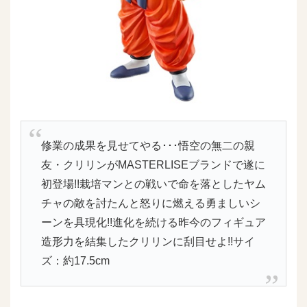
修業の成果を見せてやる･･･悟空の無二の親
友・クリリンがMASTERLISEブランドで遂に
初登場!!栽培マンとの戦いで命を落としたヤム
チャの敵を討たんと怒りに燃える勇ましいシ
ーンを具現化!!進化を続ける昨今のフィギュア
造形力を結集したクリリンに刮目せよ!!サイ
ズ：約17.5cm