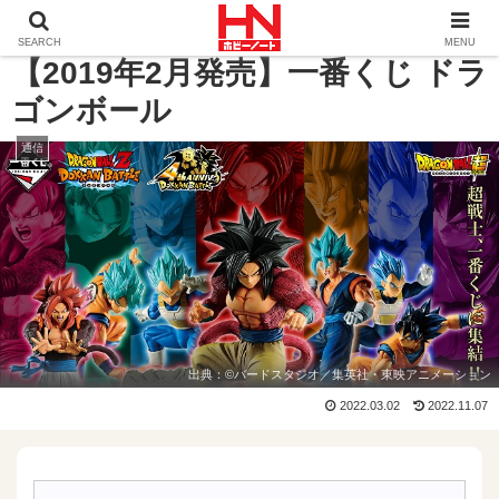
ホーム
通信
【2019年2月発売】一番くじ ドラゴンボー
SEARCH
MENU
【2019年2月発売】一番くじ ドラ
ゴンボール
通信
出典：
©バードスタジオ／集英社・東映アニメーション
2022.03.02
2022.11.07