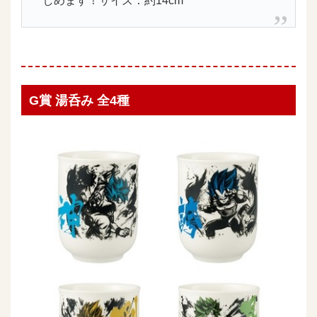
しめます！サイズ：約14cm
G賞 湯呑み 全4種