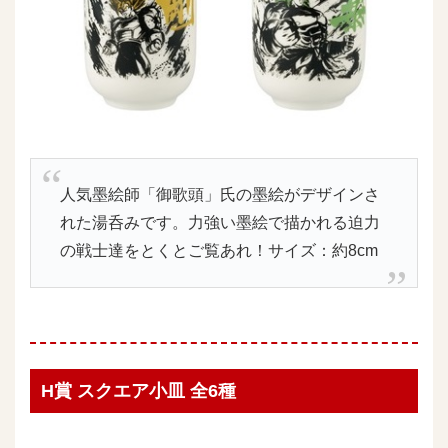
人気墨絵師「御歌頭」氏の墨絵がデザインさ
れた湯呑みです。力強い墨絵で描かれる迫力
の戦士達をとくとご覧あれ！サイズ：約8cm
H賞 スクエア小皿 全6種