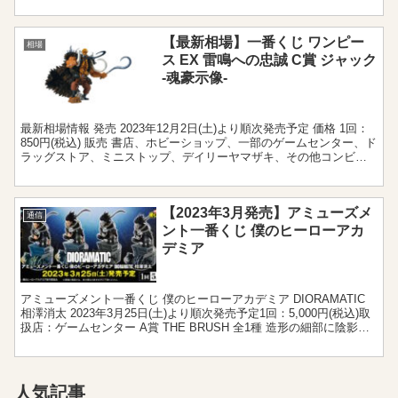
ンボールアライズからフリーザ軍の実質...
【最新相場】一番くじ ワンピー
相場
ス EX 雷鳴への忠誠 C賞 ジャック
-魂豪示像-
最新相場情報 発売 2023年12月2日(土)より順次発売予定 価格 1回：
850円(税込) 販売 書店、ホビーショップ、一部のゲームセンター、ド
ラッグストア、ミニストップ、デイリーヤマザキ、その他コンビニ
エンスストア、一番くじ公式ショップ...
【2023年3月発売】アミューズメ
通信
ント一番くじ 僕のヒーローアカ
デミア
アミューズメント一番くじ 僕のヒーローアカデミア DIORAMATIC
相澤消太 2023年3月25日(土)より順次発売予定1回：5,000円(税込)取
扱店：ゲームセンター A賞 THE BRUSH 全1種 造形の細部に陰影を
施し、服のシワ...
人気記事