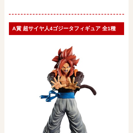
A賞 超サイヤ人4ゴジータフィギュア 全1種