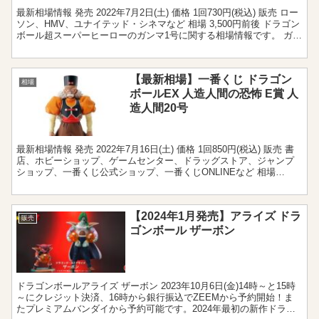
最新相場情報 発売 2022年7月2日(土) 価格 1回730円(税込) 販売 ロー
ソン、HMV、ユナイテッド・シネマなど 相場 3,500円前後 ドラゴン
ボール超スーパーヒーローのガンマ1号に関する相場情報です。 ガン
マ1号フィギュアの相...
【最新相場】一番くじ ドラゴン
相場
ボールEX 人造人間の恐怖 E賞 人
造人間20号
最新相場情報 発売 2022年7月16日(土) 価格 1回850円(税込) 販売 書
店、ホビーショップ、ゲームセンター、ドラッグストア、ジャンプ
ショップ、一番くじ公式ショップ、一番くじONLINEなど 相場
18,500円前後 買取 10,...
【2024年1月発売】アライズ ドラ
販売
ゴンボール ザーボン
ドラゴンボールアライズ ザーボン 2023年10月6日(金)14時～と15時
～にクレジット決済、16時から銀行振込でZEEMから予約開始！ま
たプレミアムバンダイから予約可能です。2024年最初の新作ドラゴ