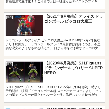
超絶造形で立体化！！これまでとは一味違ったテイストのフィギュ
アとなっており、細部に至るま...
【2021年6月発売】アライズ ドラ
販売
ゴンボール ピッコロ大魔王
ドラゴンボールアライズ ピッコロ大魔王Ver.B 2020年12月22日(火)
より予約開始。ドラゴンボールアライズ最新作は好評につき、不思
議な呪文のようなものを唱えて、 口から卵を吐き出すピッコロ大魔
王の立体化です。"魔族"を増やすため、苦...
【2023年6月発売】S.H.Figuarts
販売
ドラゴンボール ブロリー SUPER
HERO
S.H.Figuarts ブロリー SUPER HERO 2022年12月16日(金)10時より
予約開始。映画『ドラゴンボール超 スーパーヒーロー』より、ビル
スの星でブロリーが悟空やベジータと伴に修行している時の衣装で
S.H.Figuart...